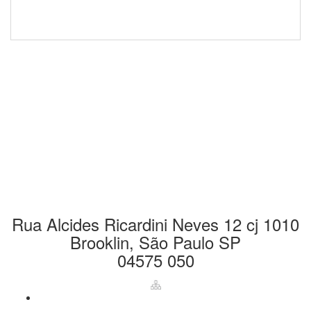
CONTROLE DE PRODUÇÃO POR CÂMERA
(11) 4210-4782
(11) 5044-9068
contato@gautama-
automacao.com.br
Rua Alcides Ricardini Neves 12 cj 1010
Brooklin, São Paulo SP
04575 050