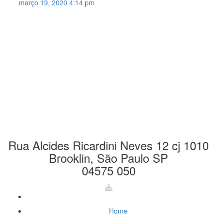
março 19, 2020 4:14 pm
(11) 4210-4782
(11) 5044-9068
contato@gautama-
automacao.com.br
Rua Alcides Ricardini Neves 12 cj 1010
Brooklin, São Paulo SP
04575 050
Home